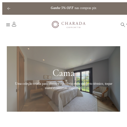
Ganhe
5% OFF
nas compras pix
HOME
|
CAMA
/
JOGOS DE LENÇOL
/
EDIÇÃO LIMITADA
Cama
Uma coleção criada para oferecer equilíbrio entre conforto térmico, toque
suave e caimento impecável.