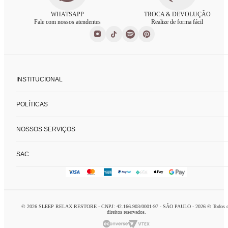
WHATSAPP
TROCA & DEVOLUÇÃO
Fale com nossos atendentes
Realize de forma fácil
INSTITUCIONAL
Sobre nós
POLÍTICAS
Nossas lojas
Fale conosco
Políticas de privacidade
FAQ
NOSSOS SERVIÇOS
Trocas e devoluções
Formas de pagamento
Consultoria de enxoval
SAC
Charada concierge
Home delivery
logistca@charada.com.br
Personal organizer
Horário de Atendimento
:
Seg à Sex: 9h às 18h
© 2026 SLEEP RELAX RESTORE - CNPJ: 42.166.903/0001-97 - SÃO PAULO - 2026 © Todos 
Domingo: 10h às 16h
direitos reservados.