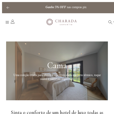
Ganhe
5% OFF
nas compras pix
HOME
|
CAMA
/
JOGOS DE LENÇOL
/
BARRADO INTERNO
Cama
Uma coleção criada para oferecer equilíbrio entre conforto térmico, toque
suave e caimento impecável.
Sinta o conforto de um hotel de luxo todas as