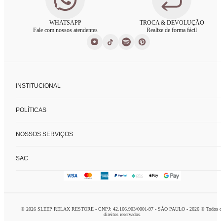
WHATSAPP
TROCA & DEVOLUÇÃO
Fale com nossos atendentes
Realize de forma fácil
INSTITUCIONAL
Sobre nós
POLÍTICAS
Nossas lojas
Fale conosco
Políticas de privacidade
FAQ
NOSSOS SERVIÇOS
Trocas e devoluções
Formas de pagamento
Consultoria de enxoval
SAC
Charada concierge
Home delivery
logistca@charada.com.br
Personal organizer
Horário de Atendimento
:
Seg à Sex: 9h às 18h
© 2026 SLEEP RELAX RESTORE - CNPJ: 42.166.903/0001-97 - SÃO PAULO - 2026 © Todos 
Domingo: 10h às 16h
direitos reservados.