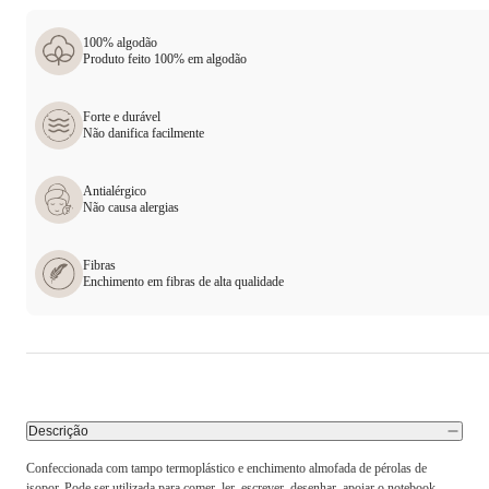
100% algodão
Produto feito 100% em algodão
Forte e durável
Não danifica facilmente
Antialérgico
Não causa alergias
Fibras
Enchimento em fibras de alta qualidade
Descrição
Confeccionada com tampo termoplástico e enchimento almofada de pérolas de
isopor. Pode ser utilizada para comer, ler, escrever, desenhar, apoiar o notebook,