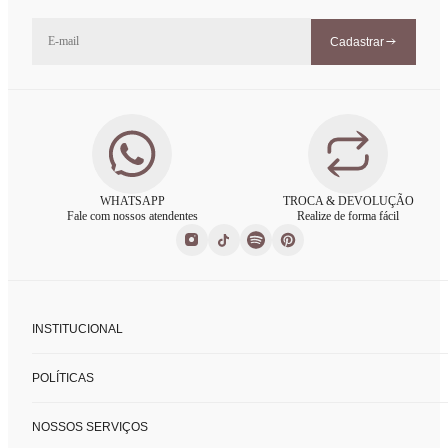
Cadastrar
WHATSAPP
TROCA & DEVOLUÇÃO
Fale com nossos atendentes
Realize de forma fácil
INSTITUCIONAL
Sobre nós
POLÍTICAS
Nossas lojas
Fale conosco
Políticas de privacidade
FAQ
NOSSOS SERVIÇOS
Trocas e devoluções