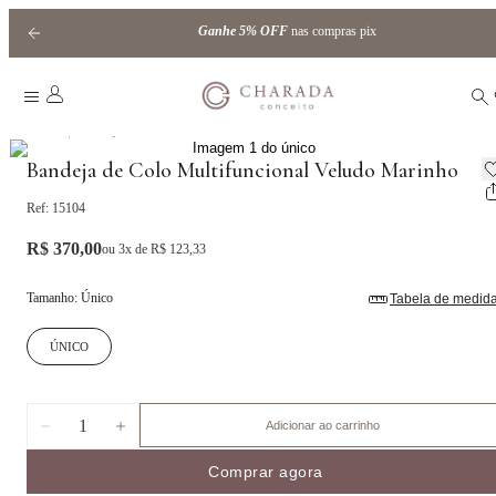
Ganhe
5% OFF
nas compras pix
|
Home
Bandejas
Bandeja de Colo Multifuncional Veludo Marinho
Ref:
15104
R$ 370,00
ou
3
x de
R$ 123,33
Tamanho
:
Único
Tabela de medid
ÚNICO
1
Adicionar ao carrinho
Comprar agora