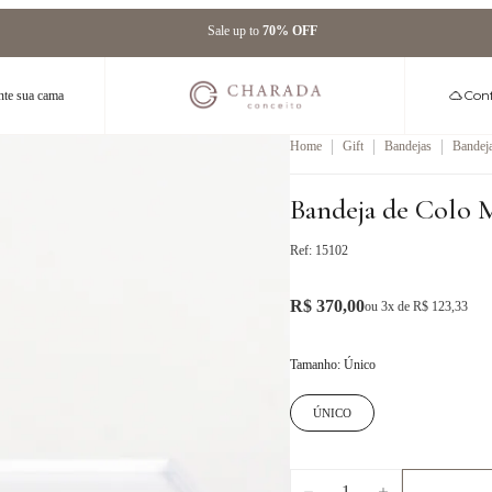
Sale up to
70% OFF
Conf
te sua cama
|
|
|
Home
Gift
Bandejas
Bandeja
l Velu
Bandeja de Colo 
Ref:
15102
R$ 370,00
ou
3
x de
R$ 123,33
Tamanho
:
Único
ÚNICO
1