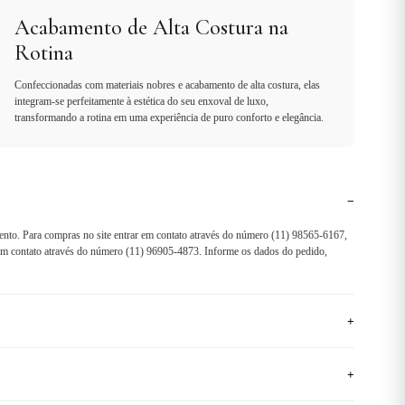
Acabamento de Alta Costura na
Rotina
Confeccionadas com materiais nobres e acabamento de alta costura, elas
integram-se perfeitamente à estética do seu enxoval de luxo,
transformando a rotina em uma experiência de puro conforto e elegância.
−
ento. Para compras no site entrar em contato através do número (11) 98565-6167,
r em contato através do número (11) 96905-4873. Informe os dados do pedido,
+
+