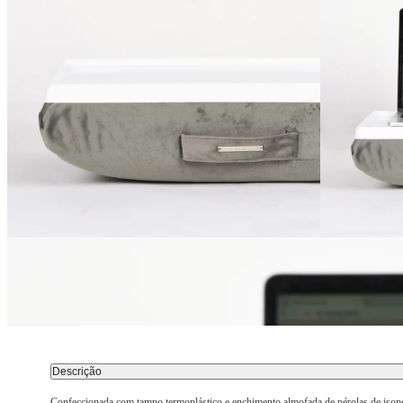
Descrição
Confeccionada com tampo termoplástico e enchimento almofada de pérolas de isopor. 