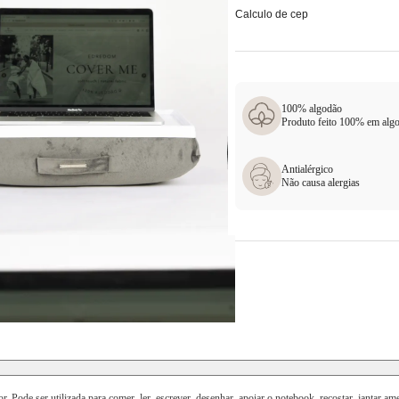
Calculo de cep
100% algodão
Produto feito 100% em alg
Antialérgico
Não causa alergias
Pode ser utilizada para comer, ler, escrever, desenhar, apoiar o notebook, recostar, jantar am