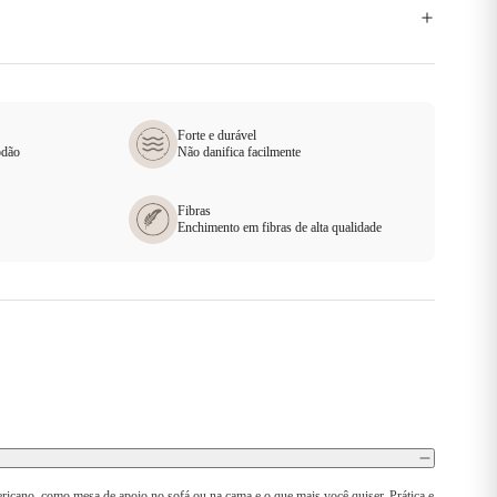
Forte e durável
odão
Não danifica facilmente
Fibras
Enchimento em fibras de alta qualidade
ericano, como mesa de apoio no sofá ou na cama e o que mais você quiser. Prática e