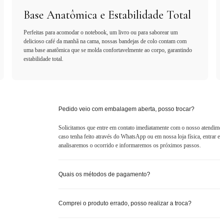
Base Anatômica e Estabilidade Total
Perfeitas para acomodar o notebook, um livro ou para saborear um
delicioso café da manhã na cama, nossas bandejas de colo contam com
uma base anatômica que se molda confortavelmente ao corpo, garantindo
estabilidade total.
Pedido veio com embalagem aberta, posso trocar?
Solicitamos que entre em contato imediatamente com o nosso atendim
caso tenha feito através do WhatsApp ou em nossa loja física, entra
analisaremos o ocorrido e informaremos os próximos passos.
Quais os métodos de pagamento?
Comprei o produto errado, posso realizar a troca?