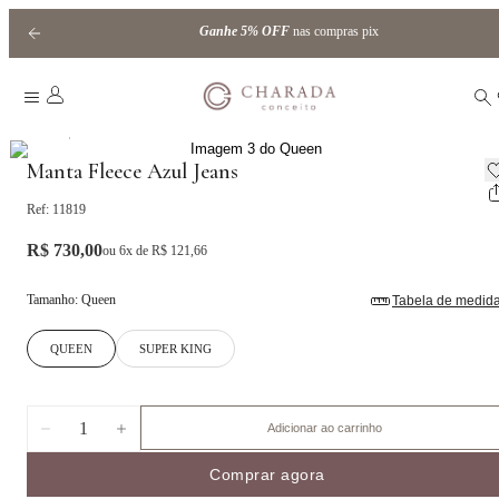
Ganhe
5% OFF
nas compras pix
|
Home
Mantas
Manta Fleece Azul Jeans
Ref:
11819
R$ 730,00
ou
6
x de
R$ 121,66
Tamanho
:
Queen
Tabela de medid
QUEEN
SUPER KING
1
Adicionar ao carrinho
Comprar agora