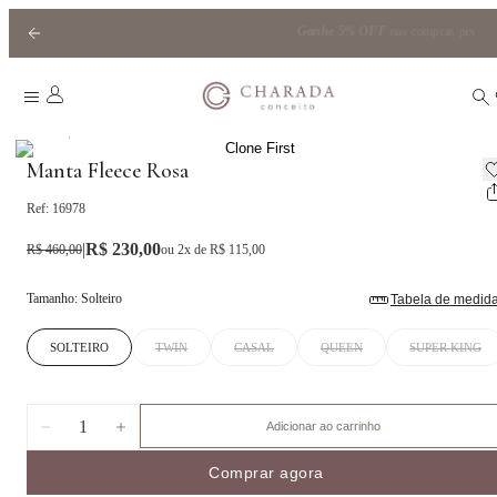
Ganhe
5% OFF
nas compras pix
|
Home
70%OFF
Manta Fleece Rosa
Ref:
16978
|
R$ 230,00
R$ 460,00
ou
2
x de
R$ 115,00
Tamanho
:
Solteiro
Tabela de medid
SOLTEIRO
TWIN
CASAL
QUEEN
SUPER KING
1
Adicionar ao carrinho
Comprar agora