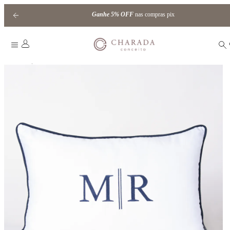
Ganhe
5% OFF
nas compras pix
|
Home
cordonê externo