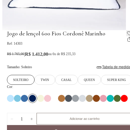
Jogo de lençol 600 Fios Cordonê Marinho
Ref:
14303
|
R$ 1.412,00
R$ 1.765,00
ou
6
x de
R$ 235,33
Tamanho
:
Solteiro
Tabela de medid
SOLTEIRO
TWIN
CASAL
QUEEN
SUPER KING
Cor:
1
Adicionar ao carrinho