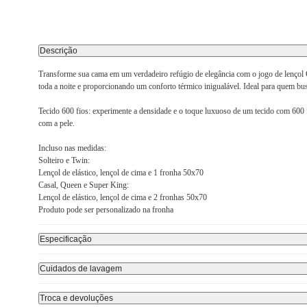
Descrição
Transforme sua cama em um verdadeiro refúgio de elegância com o jogo de lençol C
toda a noite e proporcionando um conforto térmico inigualável. Ideal para quem bu
Tecido 600 fios: experimente a densidade e o toque luxuoso de um tecido com 600 f
com a pele.
Incluso nas medidas:
Solteiro e Twin:
Lençol de elástico, lençol de cima e 1 fronha 50x70
Casal, Queen e Super King:
Lençol de elástico, lençol de cima e 2 fronhas 50x70
Produto pode ser personalizado na fronha
Especificação
Cuidados de lavagem
Troca e devoluções