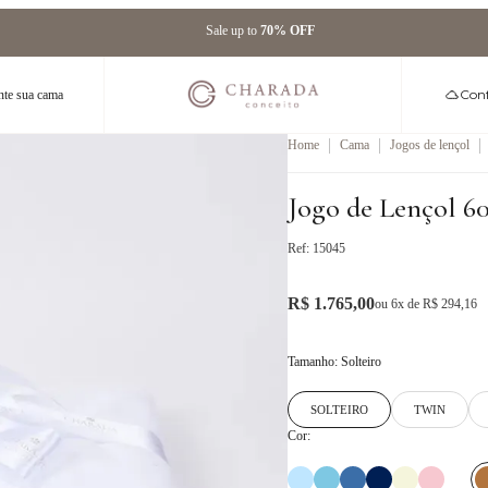
Sale up to
70% OFF
Conf
te sua cama
|
|
|
Home
Cama
Jogos de lençol
Jogo de Lençol 6
Ref:
15045
R$ 1.765,00
ou
6
x de
R$ 294,16
Tamanho
:
Solteiro
SOLTEIRO
TWIN
Cor: