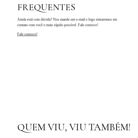
FREQUENTES
Ainda está com dúvida? Nos mande um e-mail e logo entraremos em
contato com você o mais rápido possível. Fale conosco!
Fale conosco!
QUEM VIU, VIU TAMBÉM!