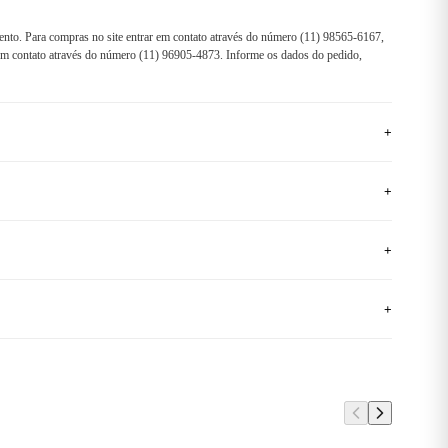
ento. Para compras no site entrar em contato através do número (11) 98565-6167,
r em contato através do número (11) 96905-4873. Informe os dados do pedido,
+
+
+
+