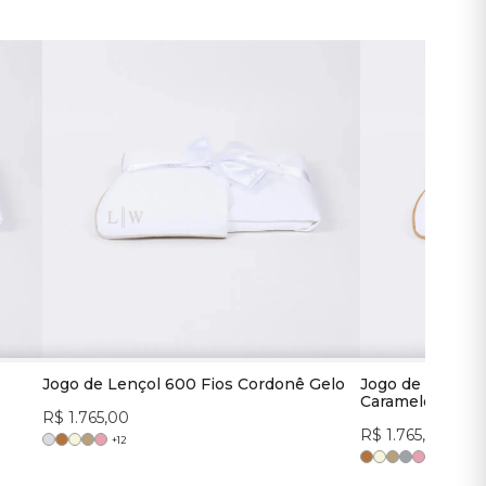
Jogo de Lençol 600 Fios Cordonê Gelo
Jogo de Lençol
Caramelo
R$ 1.765,00
R$ 1.765,00
+
12
+
12