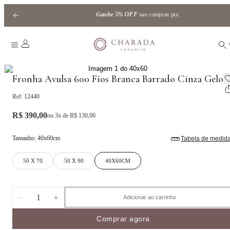
Ganhe
5% OFF
nas compras pix
|
Home
barrado
Fronha Avulsa 600 Fios Branca Barrado Cinza Gelo
Ref:
12440
R$ 390,00
ou
3
x de
R$ 130,00
Tamanho
:
40x60cm
Tabela de medid
50 X 70
50 X 90
40X60CM
1
Adicionar ao carrinho
Comprar agora