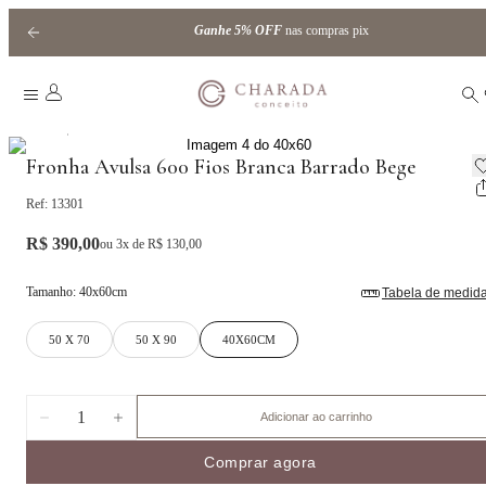
Ganhe
5% OFF
nas compras pix
|
Home
barrado
Fronha Avulsa 600 Fios Branca Barrado Bege
Ref:
13301
R$ 390,00
ou
3
x de
R$ 130,00
Tamanho
:
40x60cm
Tabela de medid
50 X 70
50 X 90
40X60CM
1
Adicionar ao carrinho
Comprar agora