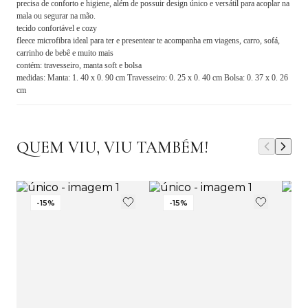
precisa de conforto e higiene, além de possuir design único e versátil para acoplar na
mala ou segurar na mão.
tecido confortável e cozy
fleece microfibra ideal para ter e presentear te acompanha em viagens, carro, sofá,
carrinho de bebê e muito mais
contém: travesseiro, manta soft e bolsa
medidas: Manta: 1. 40 x 0. 90 cm Travesseiro: 0. 25 x 0. 40 cm Bolsa: 0. 37 x 0. 26
cm
QUEM VIU, VIU TAMBÉM!
-
15
%
-
15
%
-