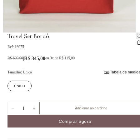
Travel Set Bordô
Ref:
16975
|
R$ 345,00
R$ 690,00
ou
3
x de
R$ 115,00
Tamanho
:
Único
Tabela de medid
ÚNICO
1
Adicionar ao carrinho
Comprar agora