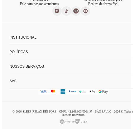
Fale com nossos atendentes
Realize de forma fácil
INSTITUCIONAL
Sobre nós
POLÍTICAS
Nossas lojas
Fale conosco
Políticas de privacidade
FAQ
NOSSOS SERVIÇOS
Trocas e devoluções
Formas de pagamento
Consultoria de enxoval
SAC
Charada concierge
Home delivery
logistca@charada.com.br
Personal organizer
Horário de Atendimento
:
Seg à Sex: 9h às 18h
© 2026 SLEEP RELAX RESTORE - CNPJ: 42.166.903/0001-97 - SÃO PAULO - 2026 © Todos 
Domingo: 10h às 16h
direitos reservados.