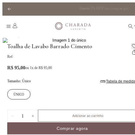
Ganhe
5% OFF
nas compras pix
|
Home
Toalha de Rosto e Lavabo
Toalha de Lavabo Barrado Cimento
Ref:
R$ 95,00
ou
1
x de
R$ 95,00
Tamanho
:
Único
Tabela de medid
ÚNICO
1
Adicionar ao carrinho
Comprar agora