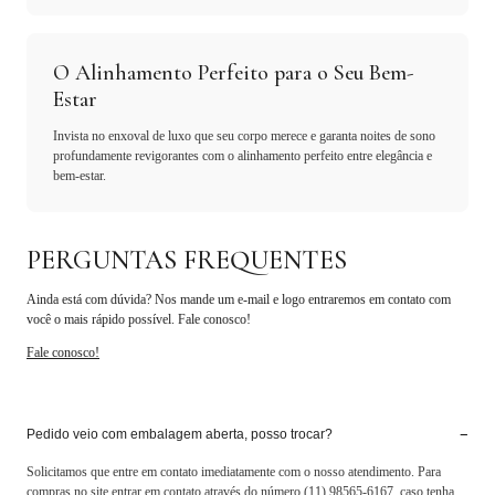
O Alinhamento Perfeito para o Seu Bem-
Estar
Invista no enxoval de luxo que seu corpo merece e garanta noites de sono
profundamente revigorantes com o alinhamento perfeito entre elegância e
bem-estar.
PERGUNTAS FREQUENTES
Ainda está com dúvida? Nos mande um e-mail e logo entraremos em contato com
você o mais rápido possível. Fale conosco!
Fale conosco!
−
Pedido veio com embalagem aberta, posso trocar?
Solicitamos que entre em contato imediatamente com o nosso atendimento. Para
compras no site entrar em contato através do número (11) 98565-6167, caso tenha