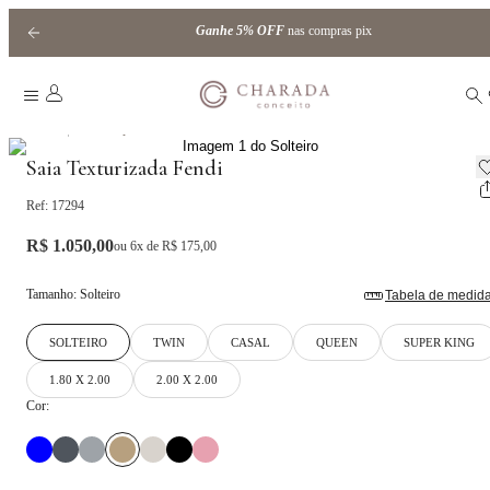
Ganhe
5% OFF
nas compras pix
|
Home
Pillowtop, Saia e Protetor
Saia Texturizada Fendi
Ref:
17294
R$ 1.050,00
ou
6
x de
R$ 175,00
Tamanho
:
Solteiro
Tabela de medid
SOLTEIRO
TWIN
CASAL
QUEEN
SUPER KING
1.80 X 2.00
2.00 X 2.00
Cor: