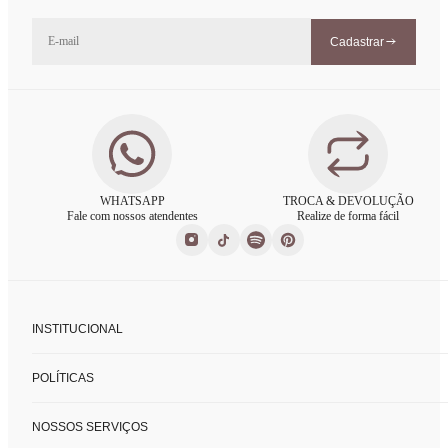
Cadastrar
WHATSAPP
TROCA & DEVOLUÇÃO
Fale com nossos atendentes
Realize de forma fácil
INSTITUCIONAL
Sobre nós
POLÍTICAS
Nossas lojas
Fale conosco
Políticas de privacidade
FAQ
NOSSOS SERVIÇOS
Trocas e devoluções