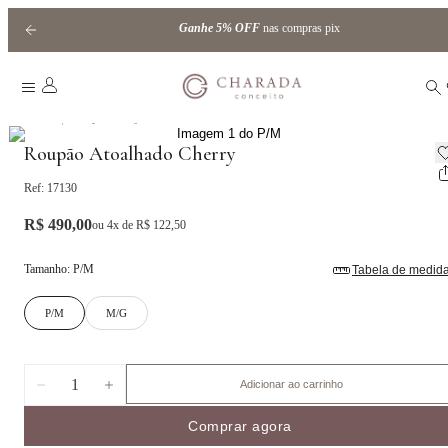
Ganhe
5% OFF
nas compras pix
|
Home
Roupões e Pijamas
Roupão Atoalhado Cherry
Ref:
17130
R$ 490,00
ou
4
x de
R$ 122,50
Tamanho
:
P/M
Tabela de medid
P/M
M/G
1
Adicionar ao carrinho
Comprar agora