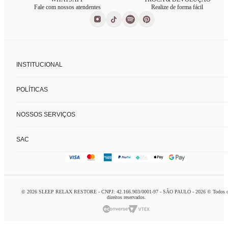
Fale com nossos atendentes
Realize de forma fácil
INSTITUCIONAL
Sobre nós
POLÍTICAS
Nossas lojas
Fale conosco
Políticas de privacidade
FAQ
NOSSOS SERVIÇOS
Trocas e devoluções
Formas de pagamento
Consultoria de enxoval
SAC
Charada concierge
Home delivery
logistca@charada.com.br
Personal organizer
Horário de Atendimento
:
Seg à Sex: 9h às 18h
© 2026 SLEEP RELAX RESTORE - CNPJ: 42.166.903/0001-97 - SÃO PAULO - 2026 © Todos 
Domingo: 10h às 16h
direitos reservados.