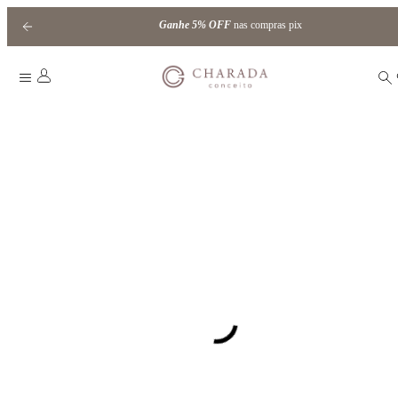
Ganhe
5% OFF
nas compras pix
HOME
|
PET