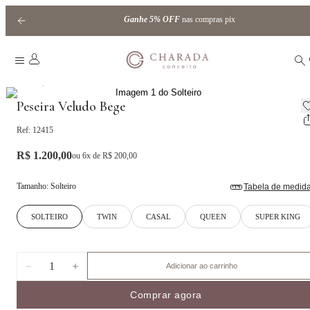
Ganhe
5% OFF
nas compras pix
|
Home
Peseiras
Peseira Veludo Bege
Ref:
12415
R$ 1.200,00
ou
6
x de
R$ 200,00
Tamanho
:
Solteiro
Tabela de medid
SOLTEIRO
TWIN
CASAL
QUEEN
SUPER KING
1
Adicionar ao carrinho
Comprar agora