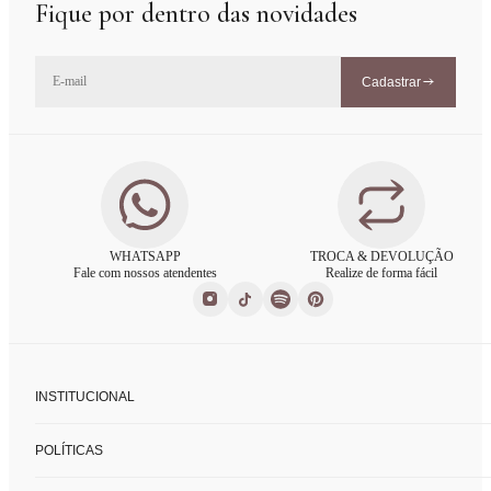
Fique por dentro das novidades
Cadastrar
WHATSAPP
TROCA & DEVOLUÇÃO
Fale com nossos atendentes
Realize de forma fácil
INSTITUCIONAL
Sobre nós
POLÍTICAS
Nossas lojas
Fale conosco
Políticas de privacidade