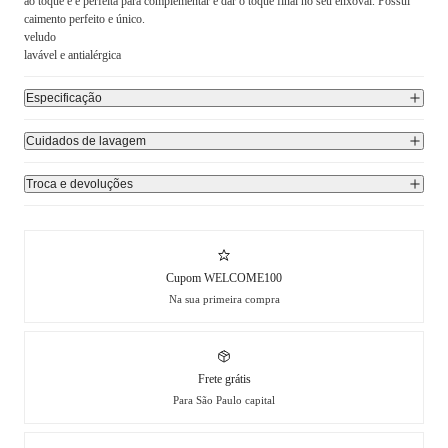
ao toque e é perfeita para complementar e dar o toque final no seu enxoval. Possui
caimento perfeito e único.
veludo
lavável e antialérgica
Especificação
Cuidados de lavagem
Troca e devoluções
Cupom WELCOME100
Na sua primeira compra
Frete grátis
Para São Paulo capital