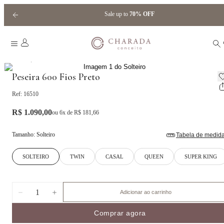
Sale up to
70% OFF
|
Home
Peseiras
Peseira 600 Fios Preto
Ref:
16510
R$ 1.090,00
ou
6
x de
R$ 181,66
Tamanho
:
Solteiro
Tabela de medid
SOLTEIRO
TWIN
CASAL
QUEEN
SUPER KING
1
Adicionar ao carrinho
Comprar agora