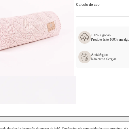
Calculo de cep
100% algodão
Produto feito 100% em alg
Antialérgico
Não causa alergias
 cada detalhe da decoração do quarto de bebê. Confeccionada com tecido de tricot premium, ela