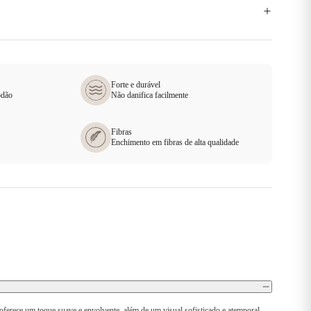
Forte e durável
odão
Não danifica facilmente
Fibras
Enchimento em fibras de alta qualidade
 oferece um toque suave e envolvente, além de um visual sofisticado e atemporal