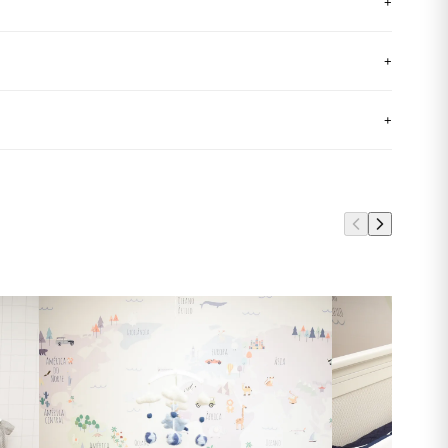
+
+
+