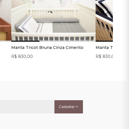
Manta Tricot Bruna Cinza Cimento
Manta Tricot B
R$ 830,00
R$ 830,00
Cadastrar