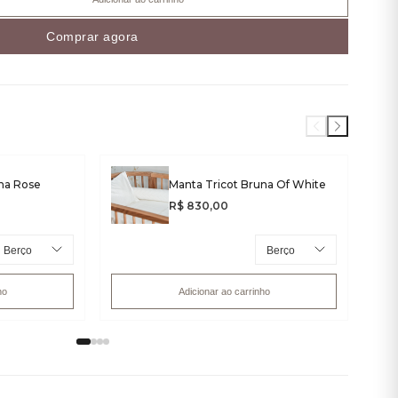
Comprar agora
na Rose
Manta Tricot Bruna Of White
R$ 830,00
ho
Adicionar ao carrinho