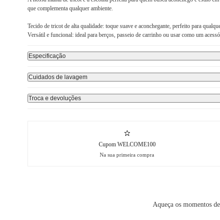
que complementa qualquer ambiente.
Tecido de tricot de alta qualidade: toque suave e aconchegante, perfeito para qualqu
Versátil e funcional: ideal para berços, passeio de carrinho ou usar como um acessó
Especificação
Cuidados de lavagem
Troca e devoluções
Cupom WELCOME100
Na sua primeira compra
Aqueça os momentos de d