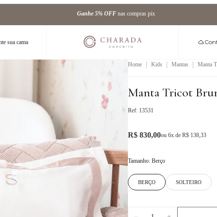
Ganhe
5% OFF
nas compras pix
Conf
te sua cama
|
|
|
Home
Kids
Mantas
Manta T
Manta Tricot Bru
Ref:
13531
R$ 830,00
ou
6
x de
R$ 138,33
Tamanho
:
Berço
BERÇO
SOLTEIRO
1