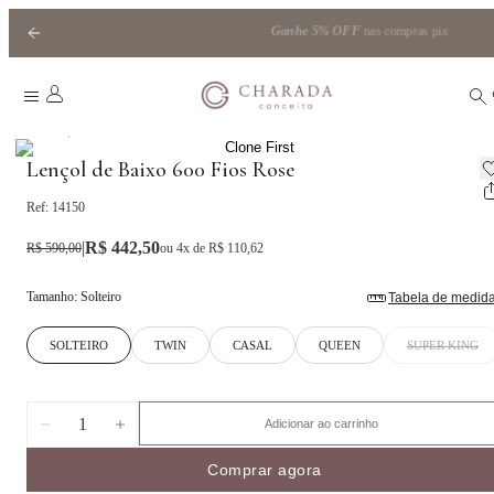
Ganhe
5% OFF
nas compras pix
|
Home
70%OFF
Lençol de Baixo 600 Fios Rose
Ref:
14150
|
R$ 442,50
R$ 590,00
ou
4
x de
R$ 110,62
Tamanho
:
Solteiro
Tabela de medid
SOLTEIRO
TWIN
CASAL
QUEEN
SUPER KING
1
Adicionar ao carrinho
Comprar agora