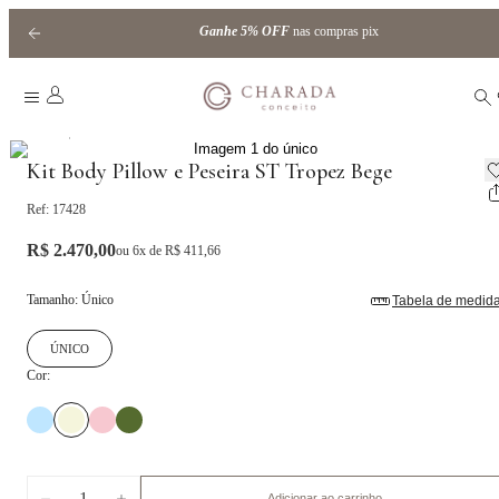
Ganhe
5% OFF
nas compras pix
|
Home
Kits
Kit Body Pillow e Peseira ST Tropez Bege
Ref:
17428
R$ 2.470,00
ou
6
x de
R$ 411,66
Tamanho
:
Único
Tabela de medid
ÚNICO
Cor:
1
Adicionar ao carrinho