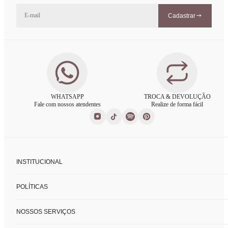
Cadastrar
WHATSAPP
TROCA & DEVOLUÇÃO
Fale com nossos atendentes
Realize de forma fácil
INSTITUCIONAL
Sobre nós
POLÍTICAS
Nossas lojas
Fale conosco
Políticas de privacidade
FAQ
NOSSOS SERVIÇOS
Trocas e devoluções
Formas de pagamento