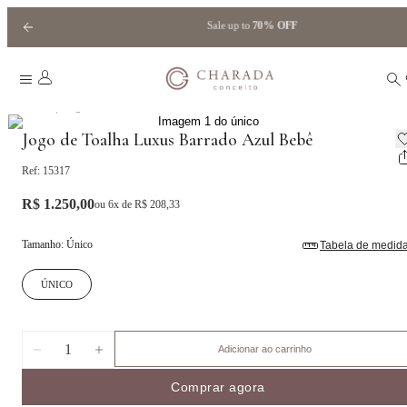
Sale up to
70% OFF
|
Home
Jogos de Toalhas
Jogo de Toalha Luxus Barrado Azul Bebê
Ref:
15317
R$ 1.250,00
ou
6
x de
R$ 208,33
Tamanho
:
Único
Tabela de medid
ÚNICO
1
Adicionar ao carrinho
Comprar agora