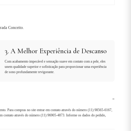
rada Conceito.
3. A Melhor Experiência de Descanso
Com acabamento impecável e sensação suave em contato com a pele, eles
unem qualidade superior e sofisticação para proporcionar uma experiência
de sono profundamente revigorante.
−
ento. Para compras no site entrar em contato através do número (11) 98565-6167,
r em contato através do número (11) 96905-4873. Informe os dados do pedido,