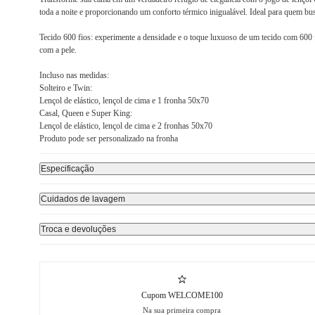
toda a noite e proporcionando um conforto térmico inigualável. Ideal para quem bu
Tecido 600 fios: experimente a densidade e o toque luxuoso de um tecido com 600 f
com a pele.
Incluso nas medidas:
Solteiro e Twin:
Lençol de elástico, lençol de cima e 1 fronha 50x70
Casal, Queen e Super King:
Lençol de elástico, lençol de cima e 2 fronhas 50x70
Produto pode ser personalizado na fronha
Especificação
Cuidados de lavagem
Troca e devoluções
Cupom WELCOME100
Na sua primeira compra