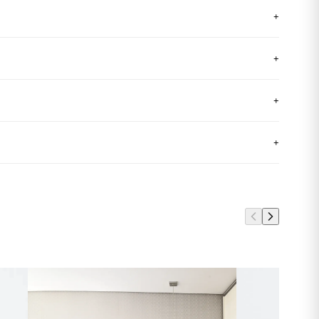
+
+
+
+