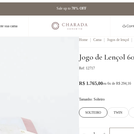
Cupom
WELCOME100
na sua
Primeira Compra*
Conf
te sua cama
|
|
|
Home
Cama
Jogos de lençol
Jogo de Lençol 6
Ref:
12717
R$ 1.765,00
ou
6
x de
R$ 294,16
Tamanho
:
Solteiro
SOLTEIRO
TWIN
1