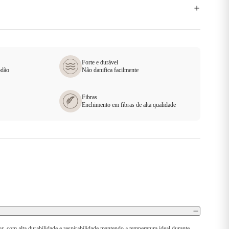
Forte e durável
odão
Não danifica facilmente
Fibras
Enchimento em fibras de alta qualidade
com alta durabilidade e respirabilidade mantendo a temperatura ideal durante