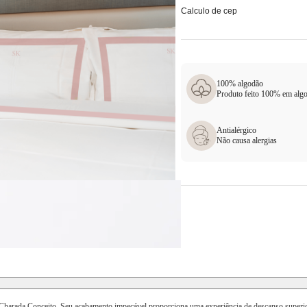
Calculo de cep
100% algodão
Produto feito 100% em alg
Antialérgico
Não causa alergias
harada Conceito. Seu acabamento impecável proporciona uma experiência de descanso superior, 