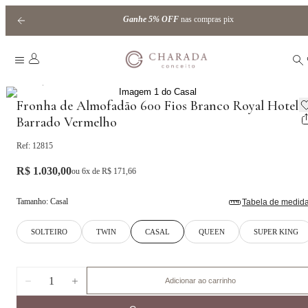
Ganhe
5% OFF
nas compras pix
|
Home
Fronha de Almofadão
Fronha de Almofadão 600 Fios Branco Royal Hotel
Barrado Vermelho
Ref:
12815
R$ 1.030,00
ou
6
x de
R$ 171,66
Tamanho
:
Casal
Tabela de medid
SOLTEIRO
TWIN
CASAL
QUEEN
SUPER KING
1
Adicionar ao carrinho