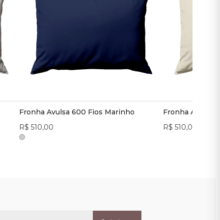
Fronha Avulsa 600 Fios Marinho
Fronha Avulsa 
R$ 510,00
R$ 510,00