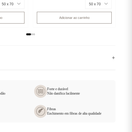
ho
Adicionar ao carrinho
Forte e durável
odão
Não danifica facilmente
Fibras
Enchimento em fibras de alta qualidade