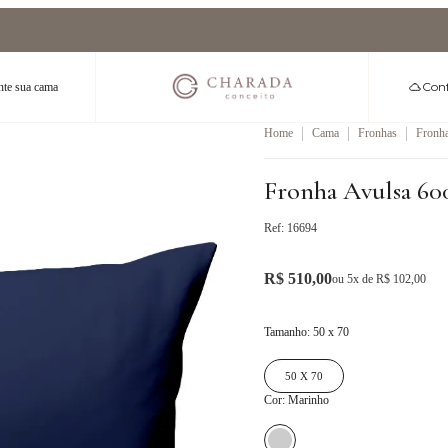
Ganhe
5% OFF
nas compras pix
Conf
te sua cama
|
|
|
Home
Cama
Fronhas
Fronh
Fronha Avulsa 60
Ref:
16694
R$ 510,00
ou
5
x de
R$ 102,00
Tamanho
:
50 x 70
50 X 70
Cor
:
Marinho