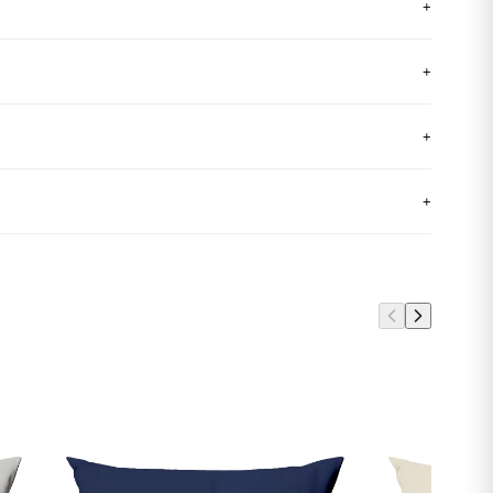
+
+
+
+