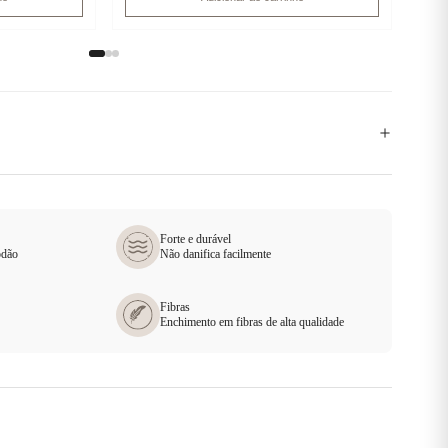
Forte e durável
odão
Não danifica facilmente
Fibras
Enchimento em fibras de alta qualidade