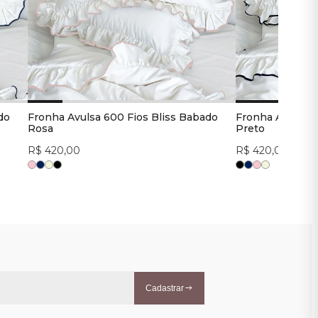
do
Fronha Avulsa 600 Fios Bliss Babado
Fronha Avulsa 6
Rosa
Preto
R$ 420,00
R$ 420,00
Cadastrar