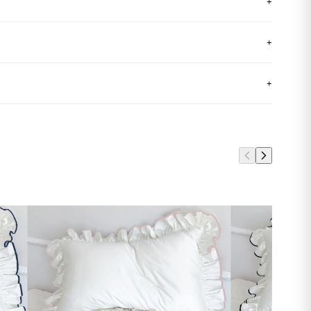
+
+
+