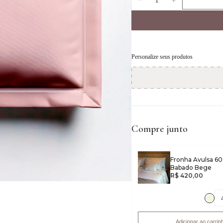
Personalize seus produtos
Compre junto
Fronha Avulsa 600
Babado Bege
R$ 420,00
Adicionar ao carrin