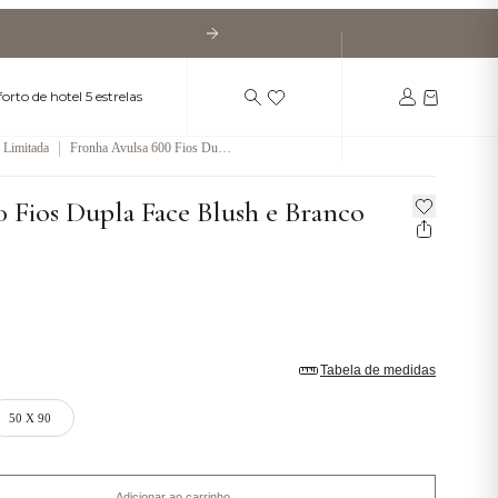
orto de hotel 5 estrelas
|
 Limitada
Fronha Avulsa 600 Fios Dupla
Face Blush e Branco
 Fios Dupla Face Blush e Branco
Tabela de medidas
50 X 90
Adicionar ao carrinho