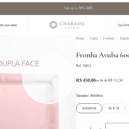
Sale up to
70% OFF
Conf
te sua cama
|
|
|
Home
Cama
Fronhas
Edição
Fronha Avulsa 600
Ref:
16811
R$ 450,00
ou
4
x de
R$ 112,50
Tamanho
:
40x60cm
40X60CM
50 X 70
1