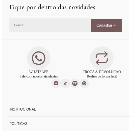
Fique por dentro das novidades
Cadastrar
WHATSAPP
TROCA & DEVOLUÇÃO
Fale com nossos atendentes
Realize de forma fácil
INSTITUCIONAL
Sobre nós
POLÍTICAS
Nossas lojas
Fale conosco