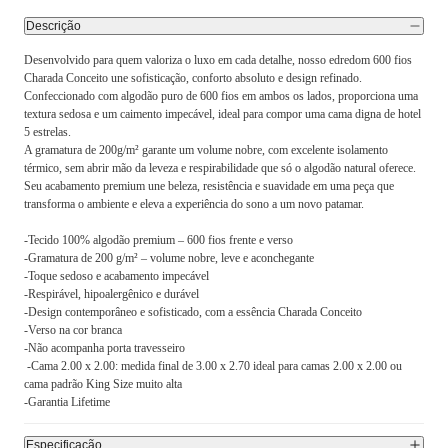
Descrição
Desenvolvido para quem valoriza o luxo em cada detalhe, nosso edredom 600 fios
Charada Conceito une sofisticação, conforto absoluto e design refinado.
Confeccionado com algodão puro de 600 fios em ambos os lados, proporciona uma
textura sedosa e um caimento impecável, ideal para compor uma cama digna de hotel
5 estrelas.
A gramatura de 200g/m² garante um volume nobre, com excelente isolamento
térmico, sem abrir mão da leveza e respirabilidade que só o algodão natural oferece.
Seu acabamento premium une beleza, resistência e suavidade em uma peça que
transforma o ambiente e eleva a experiência do sono a um novo patamar.
-Tecido 100% algodão premium – 600 fios frente e verso
-Gramatura de 200 g/m² – volume nobre, leve e aconchegante
-Toque sedoso e acabamento impecável
-Respirável, hipoalergênico e durável
-Design contemporâneo e sofisticado, com a essência Charada Conceito
-Verso na cor branca
-Não acompanha porta travesseiro
-Cama 2.00 x 2.00: medida final de 3.00 x 2.70 ideal para camas 2.00 x 2.00 ou
cama padrão King Size muito alta
-Garantia Lifetime
Especificação