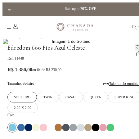
Sale up to
70% OFF
|
Home
Edredom Royal Hotel
Edredom 600 Fios Azul Celeste
Ref:
11448
R$ 1.380,00
ou
6
x de
R$ 230,00
Tamanho
:
Solteiro
Tabela de medid
SOLTEIRO
TWIN
CASAL
QUEEN
SUPER KING
2.00 X 2.00
Cor: