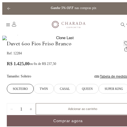
Ganhe
5% OFF
nas compras pix
|
Home
White collection
Duvet 600 Fios Friso Branco
Ref:
12284
R$ 1.425,00
ou
6
x de
R$ 237,50
Tamanho
:
Solteiro
Tabela de medid
SOLTEIRO
TWIN
CASAL
QUEEN
SUPER KING
1
Adicionar ao carrinho
Comprar agora