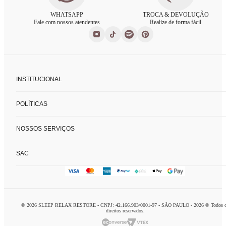
WHATSAPP
TROCA & DEVOLUÇÃO
Fale com nossos atendentes
Realize de forma fácil
INSTITUCIONAL
Sobre nós
POLÍTICAS
Nossas lojas
Fale conosco
Políticas de privacidade
FAQ
NOSSOS SERVIÇOS
Trocas e devoluções
Formas de pagamento
Consultoria de enxoval
SAC
Charada concierge
Home delivery
logistca@charada.com.br
Personal organizer
Horário de Atendimento
:
Seg à Sex: 9h às 18h
© 2026 SLEEP RELAX RESTORE - CNPJ: 42.166.903/0001-97 - SÃO PAULO - 2026 © Todos 
Domingo: 10h às 16h
direitos reservados.