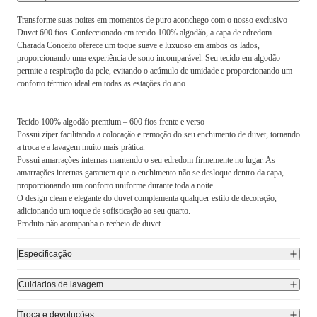
Transforme suas noites em momentos de puro aconchego com o nosso exclusivo
Duvet 600 fios. Confeccionado em tecido 100% algodão, a capa de edredom
Charada Conceito oferece um toque suave e luxuoso em ambos os lados,
proporcionando uma experiência de sono incomparável. Seu tecido em algodão
permite a respiração da pele, evitando o acúmulo de umidade e proporcionando um
conforto térmico ideal em todas as estações do ano.
Tecido 100% algodão premium – 600 fios frente e verso
Possui zíper facilitando a colocação e remoção do seu enchimento de duvet, tornando
a troca e a lavagem muito mais prática.
Possui amarrações internas mantendo o seu edredom firmemente no lugar. As
amarrações internas garantem que o enchimento não se desloque dentro da capa,
proporcionando um conforto uniforme durante toda a noite.
O design clean e elegante do duvet complementa qualquer estilo de decoração,
adicionando um toque de sofisticação ao seu quarto.
Produto não acompanha o recheio de duvet.
Especificação
Cuidados de lavagem
Troca e devoluções