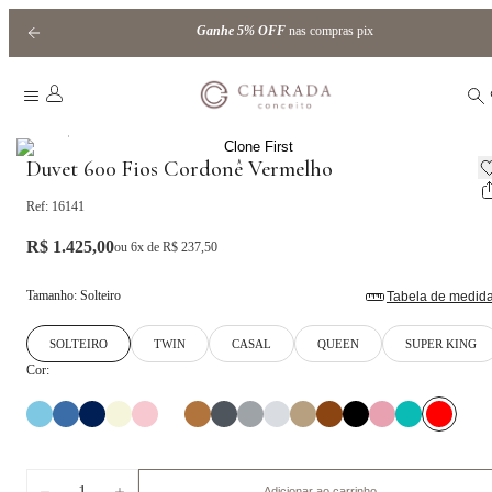
Ganhe
5% OFF
nas compras pix
|
Home
cordonê
Duvet 600 Fios Cordonê Vermelho
Ref:
16141
R$ 1.425,00
ou
6
x de
R$ 237,50
Tamanho
:
Solteiro
Tabela de medid
SOLTEIRO
TWIN
CASAL
QUEEN
SUPER KING
Cor:
1
Adicionar ao carrinho