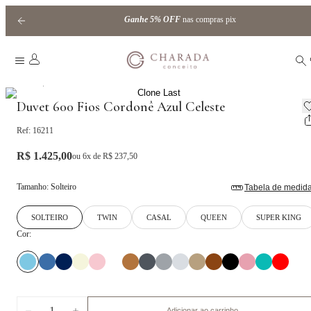
Ganhe
5% OFF
nas compras pix
|
Home
cordonê
Duvet 600 Fios Cordonê Azul Celeste
Ref:
16211
R$ 1.425,00
ou
6
x de
R$ 237,50
Tamanho
:
Solteiro
Tabela de medid
SOLTEIRO
TWIN
CASAL
QUEEN
SUPER KING
Cor:
1
Adicionar ao carrinho