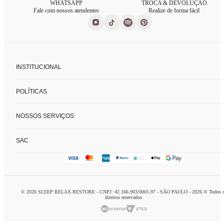
WHATSAPP
TROCA & DEVOLUÇÃO
Fale com nossos atendentes
Realize de forma fácil
INSTITUCIONAL
Sobre nós
POLÍTICAS
Nossas lojas
Fale conosco
Políticas de privacidade
FAQ
NOSSOS SERVIÇOS
Trocas e devoluções
Formas de pagamento
Consultoria de enxoval
SAC
Charada concierge
Home delivery
logistca@charada.com.br
Personal organizer
Horário de Atendimento
:
Seg à Sex: 9h às 18h
© 2026 SLEEP RELAX RESTORE - CNPJ: 42.166.903/0001-97 - SÃO PAULO - 2026 © Todos 
Domingo: 10h às 16h
direitos reservados.