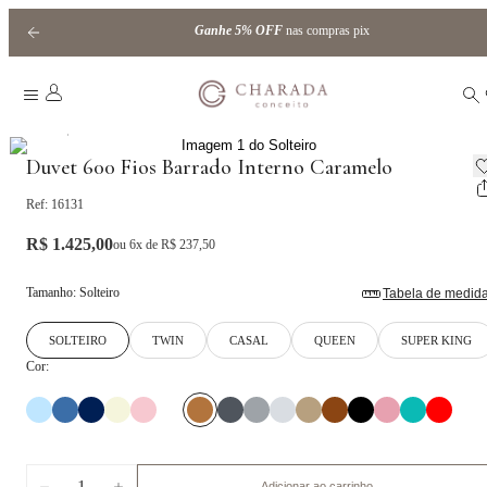
Ganhe
5% OFF
nas compras pix
|
Home
barrado interno
Duvet 600 Fios Barrado Interno Caramelo
Ref:
16131
R$ 1.425,00
ou
6
x de
R$ 237,50
Tamanho
:
Solteiro
Tabela de medid
SOLTEIRO
TWIN
CASAL
QUEEN
SUPER KING
Cor:
1
Adicionar ao carrinho