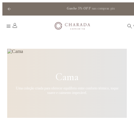
Ganhe
5% OFF
nas compras pix
HOME
|
CAMA
/
FRONHAS
/
ESQUADRO DUPLO
Cama
Uma coleção criada para oferecer equilíbrio entre conforto térmico, toque
suave e caimento impecável.