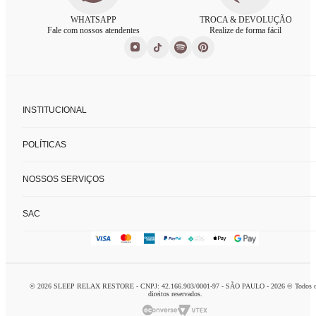
WHATSAPP
TROCA & DEVOLUÇÃO
Fale com nossos atendentes
Realize de forma fácil
INSTITUCIONAL
Sobre nós
POLÍTICAS
Nossas lojas
Fale conosco
Políticas de privacidade
FAQ
NOSSOS SERVIÇOS
Trocas e devoluções
Formas de pagamento
Consultoria de enxoval
SAC
Charada concierge
Home delivery
logistca@charada.com.br
Personal organizer
Horário de Atendimento
:
Seg à Sex: 9h às 18h
© 2026 SLEEP RELAX RESTORE - CNPJ: 42.166.903/0001-97 - SÃO PAULO - 2026 © Todos 
Domingo: 10h às 16h
direitos reservados.