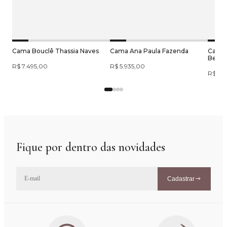
Cama Bouclê Thassia Naves
Cama Ana Paula Fazenda
Cama 
Bege
R$ 7.495,00
R$ 5.935,00
R$ 7.
Fique por dentro das novidades
Cadastrar