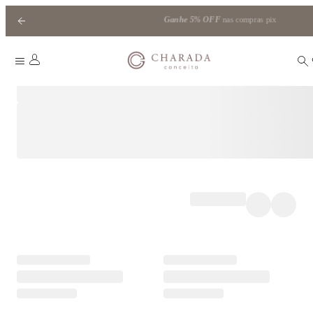
Ganhe
5% OFF
nas compras pix