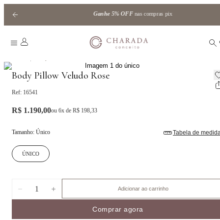
Ganhe
5% OFF
nas compras pix
|
Home
Body Pillow
Body Pillow Veludo Rose
Ref:
16541
R$ 1.190,00
ou
6
x de
R$ 198,33
Tamanho
:
Único
Tabela de medid
ÚNICO
1
Adicionar ao carrinho
Comprar agora