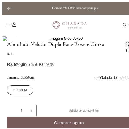
Ganhe
5% OFF
nas compras pix
|
Home
Almofadas
Almofada Veludo Dupla Face Rose e Cinza
Ref:
R$ 650,00
ou
6
x de
R$ 108,33
Tamanho
:
35x50cm
Tabela de medid
35X50CM
1
Adicionar ao carrinho
Comprar agora