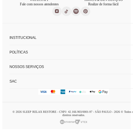
Fale com nossos atendentes
Realize de forma fácil
INSTITUCIONAL
Sobre nós
POLÍTICAS
Nossas lojas
Fale conosco
Políticas de privacidade
FAQ
NOSSOS SERVIÇOS
Trocas e devoluções
Formas de pagamento
Consultoria de enxoval
SAC
Charada concierge
Home delivery
logistca@charada.com.br
Personal organizer
Horário de Atendimento
:
Seg à Sex: 9h às 18h
© 2026 SLEEP RELAX RESTORE - CNPJ: 42.166.903/0001-97 - SÃO PAULO - 2026 © Todos 
Domingo: 10h às 16h
direitos reservados.