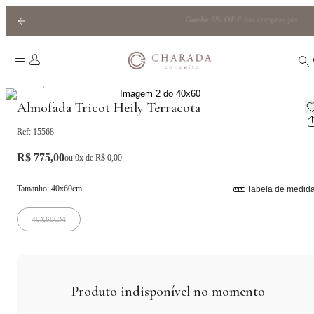
Ganhe
5% OFF
nas compras pix
|
Home
Almofadas
Almofada Tricot Heily Terracota
Ref:
15568
R$ 775,00
ou
0
x de
R$ 0,00
Tamanho
:
40x60cm
Tabela de medid
40X60CM
Produto indisponível no momento