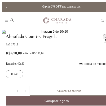
Ganhe
5% OFF
nas compras pix
|
Home
Almofadas
Almofada Country Fragola
Ref:
17011
R$ 670,00
ou
6
x de
R$ 111,66
Tamanho
:
40x40
Tabela de medid
40X40
1
Adicionar ao carrinho
Comprar agora