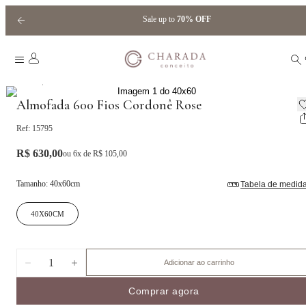
Sale up to
70% OFF
|
Home
Almofadas
Almofada 600 Fios Cordonê Rose
Ref:
15795
R$ 630,00
ou
6
x de
R$ 105,00
Tamanho
:
40x60cm
Tabela de medid
40X60CM
1
Adicionar ao carrinho
Comprar agora