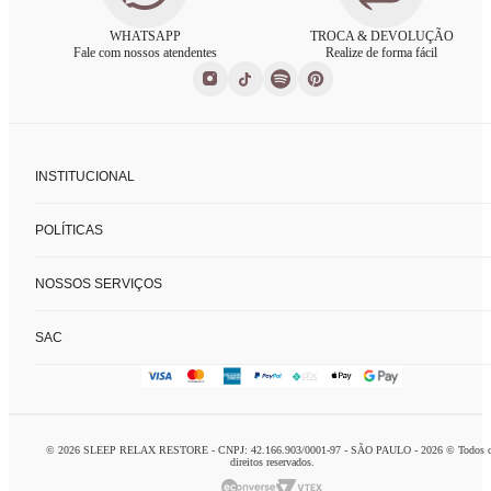
WHATSAPP
TROCA & DEVOLUÇÃO
Fale com nossos atendentes
Realize de forma fácil
INSTITUCIONAL
Sobre nós
POLÍTICAS
Nossas lojas
Fale conosco
Políticas de privacidade
FAQ
NOSSOS SERVIÇOS
Trocas e devoluções
Formas de pagamento
Consultoria de enxoval
SAC
Charada concierge
Home delivery
logistca@charada.com.br
Personal organizer
Horário de Atendimento
:
Seg à Sex: 9h às 18h
© 2026 SLEEP RELAX RESTORE - CNPJ: 42.166.903/0001-97 - SÃO PAULO - 2026 © Todos 
Domingo: 10h às 16h
direitos reservados.