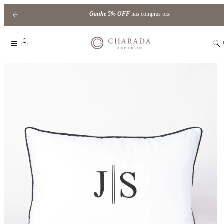
Ganhe
5% OFF
nas compras pix
|
Home
Almofadas