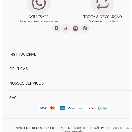
WHATSAPP
TROCA & DEVOLUÇÃO
Fale com nossos atendentes
Realize de forma fácil
INSTITUCIONAL
Sobre nós
POLÍTICAS
Nossas lojas
Fale conosco
Políticas de privacidade
FAQ
NOSSOS SERVIÇOS
Trocas e devoluções
Formas de pagamento
Consultoria de enxoval
SAC
Charada concierge
Home delivery
logistca@charada.com.br
Personal organizer
Horário de Atendimento
:
Seg à Sex: 9h às 18h
© 2026 SLEEP RELAX RESTORE - CNPJ: 42.166.903/0001-97 - SÃO PAULO - 2026 © Todos 
Domingo: 10h às 16h
direitos reservados.