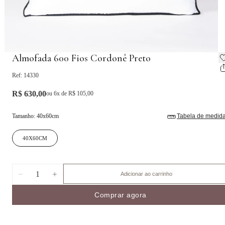
Almofada 600 Fios Cordonê Preto
Ref:
14330
R$ 630,00
ou
6
x de
R$ 105,00
Tamanho
:
40x60cm
Tabela de medid
40X60CM
1
Adicionar ao carrinho
Comprar agora