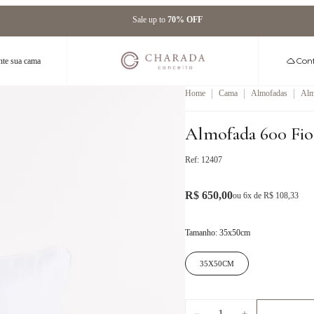
Sale up to
70% OFF
Conf
te sua cama
|
|
|
Home
Cama
Almofadas
Alm
pla
Almofada 600 Fio
Ref:
12407
R$ 650,00
ou
6
x de
R$ 108,33
Tamanho
:
35x50cm
35X50CM
1