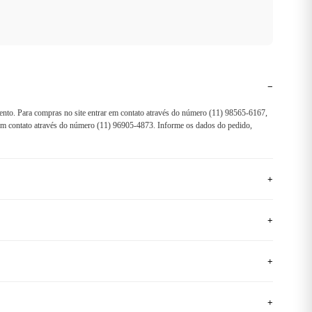
−
ento. Para compras no site entrar em contato através do número (11) 98565-6167,
r em contato através do número (11) 96905-4873. Informe os dados do pedido,
+
+
+
+