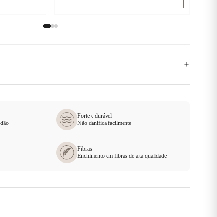
Forte e durável
odão
Não danifica facilmente
Fibras
Enchimento em fibras de alta qualidade