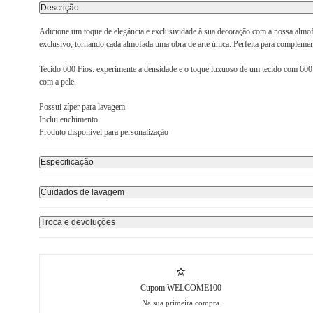
Descrição
Adicione um toque de elegância e exclusividade à sua decoração com a nossa almo
exclusivo, tornando cada almofada uma obra de arte única. Perfeita para complemen
Tecido 600 Fios: experimente a densidade e o toque luxuoso de um tecido com 600 f
com a pele.
Possui zíper para lavagem
Inclui enchimento
Produto disponível para personalização
Especificação
Cuidados de lavagem
Troca e devoluções
Cupom WELCOME100
Na sua primeira compra