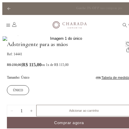
Ganhe
5% OFF
nas compras pix
|
Home
70%OFF
Adstringente para as mãos
Ref:
14441
|
R$ 115,00
R$ 230,00
ou
1
x de
R$ 115,00
Tamanho
:
Único
Tabela de medid
ÚNICO
1
Adicionar ao carrinho
Comprar agora